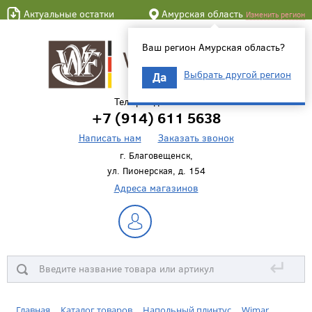
Актуальные остатки
Амурская область
Изменить регион
Ваш регион Амурская область?
Выбрать другой регион
Да
Телефон для связи
+7 (914) 611 5638
Написать нам
Заказать звонок
г. Благовещенск,
ул. Пионерская, д. 154
Адреса магазинов
↵
Главная
Каталог товаров
Напольный плинтус
Wimar