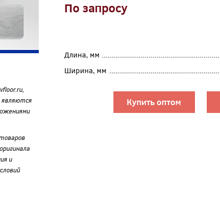
По запросу
Длина, мм
Ширина, мм
loor.ru,
е являются
Купить оптом
ложениями
 товаров
оригинала
ия и
словий