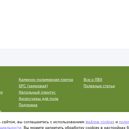
Каменно-полимерная плитка
Все о ПВХ
SPC (замковая)
Полезные статьи
ку
Напольный плинтус
Аксессуары для пола
Подложка
а
ь сайтом, вы соглашаетесь с использованием
файлов cookies
и
поли
циальности
. Вы можете запретить обработку сookies в настройках 