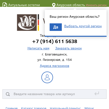
Актуальные остатки
Амурская область
Изменить регион
Ваш регион Амурская область?
Выбрать другой регион
Да
Телефон для связи
+7 (914) 611 5638
Написать нам
Заказать звонок
г. Благовещенск,
ул. Пионерская, д. 154
Адреса магазинов
↵
Главная
Каталог товаров
Напольный плинтус
Wimar