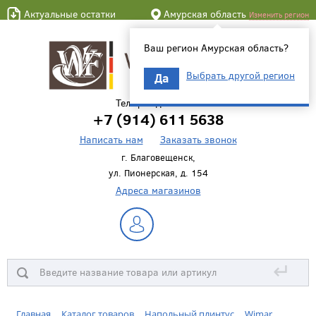
Актуальные остатки
Амурская область
Изменить регион
Ваш регион Амурская область?
Выбрать другой регион
Да
Телефон для связи
+7 (914) 611 5638
Написать нам
Заказать звонок
г. Благовещенск,
ул. Пионерская, д. 154
Адреса магазинов
↵
Главная
Каталог товаров
Напольный плинтус
Wimar