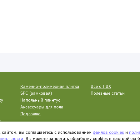
Каменно-полимерная плитка
Все о ПВХ
SPC (замковая)
Полезные статьи
ку
Напольный плинтус
Аксессуары для пола
Подложка
а
ь сайтом, вы соглашаетесь с использованием
файлов cookies
и
поли
циальности
. Вы можете запретить обработку сookies в настройках 