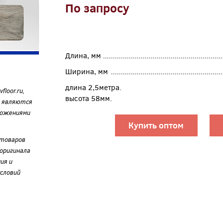
По запросу
Длина, мм
Ширина, мм
длина 2,5метра.
loor.ru,
высота 58мм.
е являются
ложениями
Купить оптом
 товаров
оригинала
ия и
словий