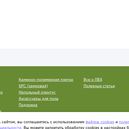
Каменно-полимерная плитка
Все о ПВХ
SPC (замковая)
Полезные статьи
ку
Напольный плинтус
Аксессуары для пола
Подложка
а
ь сайтом, вы соглашаетесь с использованием
файлов cookies
и
поли
циальности
. Вы можете запретить обработку сookies в настройках 