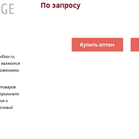
По запросу
Купить оптом
loor.ru,
е являются
ложениями
 товаров
оригинала
ия и
словий