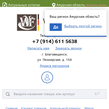
Актуальные остатки
Амурская область
Изменить регион
Ваш регион Амурская область?
Выбрать другой регион
Да
Телефон для связи
+7 (914) 611 5638
Написать нам
Заказать звонок
г. Благовещенск,
ул. Пионерская, д. 154
Адреса магазинов
↵
Главная
Каталог товаров
Напольный плинтус
Wimar