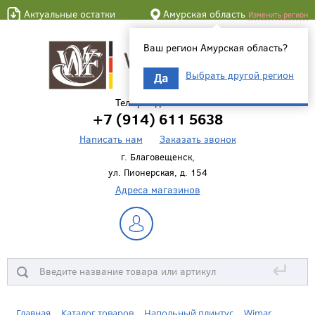
Актуальные остатки
Амурская область
Изменить регион
Ваш регион Амурская область?
Выбрать другой регион
Да
Телефон для связи
+7 (914) 611 5638
Написать нам
Заказать звонок
г. Благовещенск,
ул. Пионерская, д. 154
Адреса магазинов
↵
Главная
Каталог товаров
Напольный плинтус
Wimar