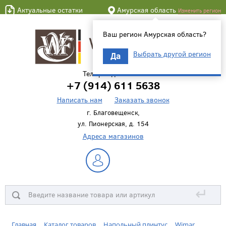
Актуальные остатки
Амурская область
Изменить регион
Ваш регион Амурская область?
Выбрать другой регион
Да
Телефон для связи
+7 (914) 611 5638
Написать нам
Заказать звонок
г. Благовещенск,
ул. Пионерская, д. 154
Адреса магазинов
↵
Главная
Каталог товаров
Напольный плинтус
Wimar