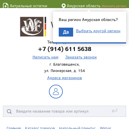
Актуальные остатки
Амурская область
Изменить регион
Ваш регион Амурская область?
Выбрать другой регион
Да
Телефон для связи
+7 (914) 611 5638
Написать нам
Заказать звонок
г. Благовещенск,
ул. Пионерская, д. 154
Адреса магазинов
↵
Главная
Каталог товаров
Напольный плинтус
Wimar