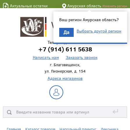
Актуальные остатки
Амурская область
Изменить регион
Ваш регион Амурская область?
Выбрать другой регион
Да
Телефон для связи
+7 (914) 611 5638
Написать нам
Заказать звонок
г. Благовещенск,
ул. Пионерская, д. 154
Адреса магазинов
↵
Главная
Каталог товаров
Напольный плинтус
Деконика