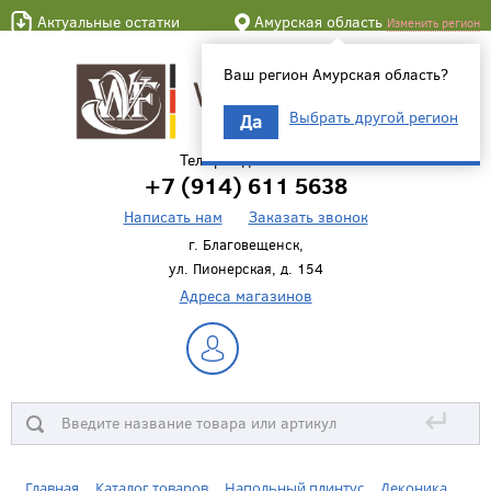
Актуальные остатки
Амурская область
Изменить регион
Ваш регион Амурская область?
Выбрать другой регион
Да
Телефон для связи
+7 (914) 611 5638
Написать нам
Заказать звонок
г. Благовещенск,
ул. Пионерская, д. 154
Адреса магазинов
↵
Главная
Каталог товаров
Напольный плинтус
Деконика