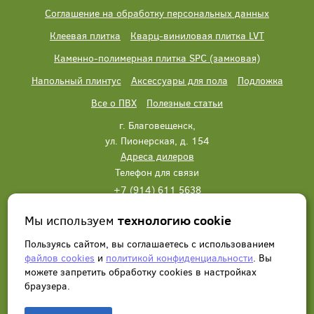
Соглашение на обработку персональных данных
Клеевая плитка
Кварц-виниловая плитка LVT
Каменно-полимерная плитка SPC (замковая)
Напольный плинтус
Аксессуары для пола
Подложка
Все о ПВХ
Полезные статьи
г. Благовещенск,
ул. Пионерская, д. 154
Адреса дилеров
Телефон для связи
+7 (914) 611 5638
+7 (914) 611 5638
Мы используем
технологию cookie
Написать нам
Заказать звонок
Пользуясь сайтом, вы соглашаетесь с использованием
файлов cookies
и
политикой конфиденциальности
. Вы
можете запретить обработку сookies в настройках
браузера.