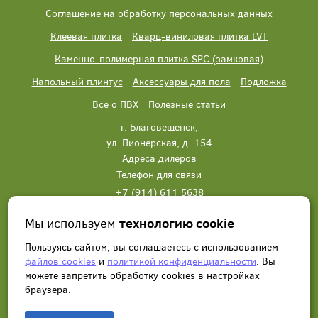
Соглашение на обработку персональных данных
Клеевая плитка
Кварц-виниловая плитка LVT
Каменно-полимерная плитка SPC (замковая)
Напольный плинтус
Аксессуары для пола
Подложка
Все о ПВХ
Полезные статьи
г. Благовещенск,
ул. Пионерская, д. 154
Адреса дилеров
Телефон для связи
+7 (914) 611 5638
+7 (914) 611 5638
Мы используем
технологию cookie
Написать нам
Заказать звонок
Пользуясь сайтом, вы соглашаетесь с использованием
файлов cookies
и
политикой конфиденциальности
. Вы
можете запретить обработку сookies в настройках
браузера.