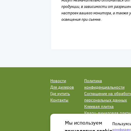
могут незначительно отличаться от 
продукции, в зависимости от разрешен
настроек вашего монитора, а также у
освещения при съемке.
Новости
Политика
Для дилеров
конфиденциальности
Где купить
Соглашение на обработ
Контакты
персональных данных
Клеевая плитка
Кварц-виниловая плитк
LVT
Мы используем
Пользуяс
конфиден
технологию cookie