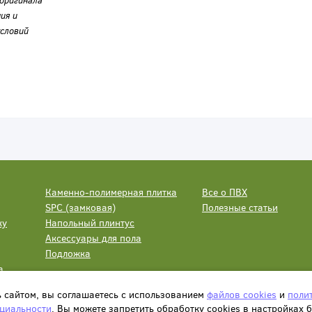
оригинала
ия и
словий
Каменно-полимерная плитка
Все о ПВХ
SPC (замковая)
Полезные статьи
ку
Напольный плинтус
Аксессуары для пола
Подложка
а
ь сайтом, вы соглашаетесь с использованием
файлов cookies
и
поли
циальности
. Вы можете запретить обработку сookies в настройках 