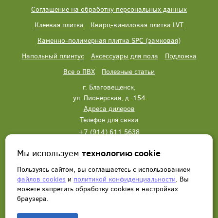
Соглашение на обработку персональных данных
Клеевая плитка
Кварц-виниловая плитка LVT
Каменно-полимерная плитка SPC (замковая)
Напольный плинтус
Аксессуары для пола
Подложка
Все о ПВХ
Полезные статьи
г. Благовещенск,
ул. Пионерская, д. 154
Адреса дилеров
Телефон для связи
+7 (914) 611 5638
+7 (914) 611 5638
Мы используем
технологию cookie
Написать нам
Заказать звонок
Пользуясь сайтом, вы соглашаетесь с использованием
файлов cookies
и
политикой конфиденциальности
. Вы
можете запретить обработку сookies в настройках
браузера.