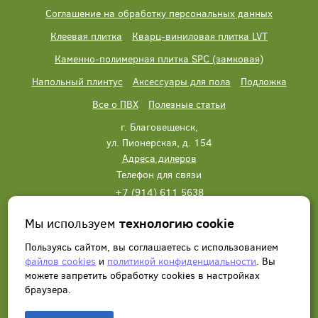
Соглашение на обработку персональных данных
Клеевая плитка
Кварц-виниловая плитка LVT
Каменно-полимерная плитка SPC (замковая)
Напольный плинтус
Аксессуары для пола
Подложка
Все о ПВХ
Полезные статьи
г. Благовещенск,
ул. Пионерская, д. 154
Адреса дилеров
Телефон для связи
+7 (914) 611 5638
+7 (914) 611 5638
Мы используем
технологию cookie
Написать нам
Заказать звонок
Пользуясь сайтом, вы соглашаетесь с использованием
файлов cookies
и
политикой конфиденциальности
. Вы
можете запретить обработку сookies в настройках
браузера.