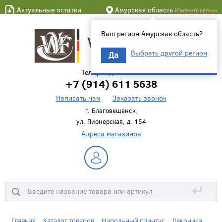
Актуальные остатки
Амурская область
Изменить регион
Ваш регион Амурская область?
Выбрать другой регион
Да
Телефон для связи
+7 (914) 611 5638
Написать нам
Заказать звонок
г. Благовещенск,
ул. Пионерская, д. 154
Адреса магазинов
↵
Главная
Каталог товаров
Напольный плинтус
Деконика