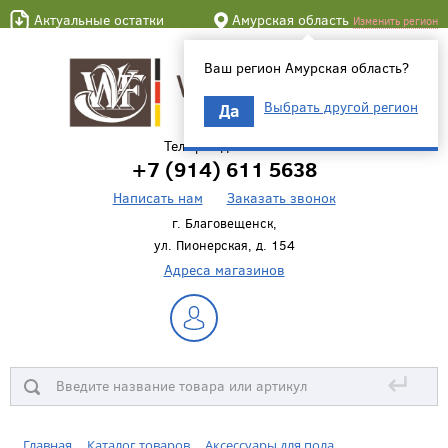
Актуальные остатки
Амурская область
Изменить регион
Ваш регион Амурская область?
Выбрать другой регион
Да
Телефон для связи
+7 (914) 611 5638
Написать нам
Заказать звонок
г. Благовещенск,
ул. Пионерская, д. 154
Адреса магазинов
↵
Главная
Каталог товаров
Аксессуары для пола