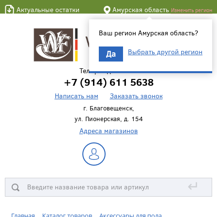
Актуальные остатки
Амурская область
Изменить регион
Ваш регион Амурская область?
Выбрать другой регион
Да
Телефон для связи
+7 (914) 611 5638
Написать нам
Заказать звонок
г. Благовещенск,
ул. Пионерская, д. 154
Адреса магазинов
↵
Главная
Каталог товаров
Аксессуары для пола