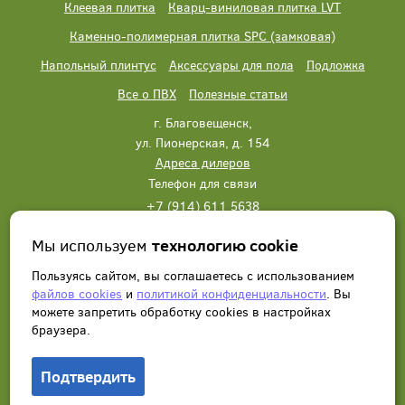
Клеевая плитка
Кварц-виниловая плитка LVT
Каменно-полимерная плитка SPC (замковая)
Напольный плинтус
Аксессуары для пола
Подложка
Все о ПВХ
Полезные статьи
г. Благовещенск,
ул. Пионерская, д. 154
Адреса дилеров
Телефон для связи
+7 (914) 611 5638
+7 (914) 611 5638
Мы используем
технологию cookie
Написать нам
Заказать звонок
Пользуясь сайтом, вы соглашаетесь с использованием
файлов cookies
и
политикой конфиденциальности
. Вы
можете запретить обработку сookies в настройках
браузера.
Подтвердить