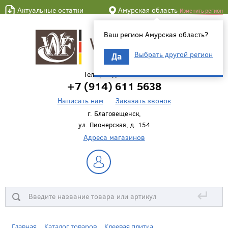
Актуальные остатки
Амурская область
Изменить регион
Ваш регион Амурская область?
Выбрать другой регион
Да
Телефон для связи
+7 (914) 611 5638
Написать нам
Заказать звонок
г. Благовещенск,
ул. Пионерская, д. 154
Адреса магазинов
↵
Главная
Каталог товаров
Клеевая плитка