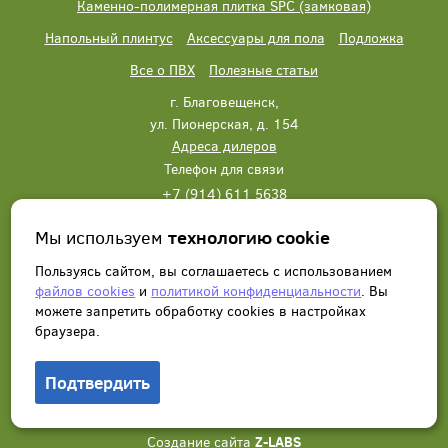
Каменно-полимерная плитка SPC (замковая)
Напольный плинтус
Аксессуары для пола
Подложка
Все о ПВХ
Полезные статьи
г. Благовещенск,
ул. Пионерская, д. 154
Адреса дилеров
Телефон для связи
+7 (914) 611 5638
+7 (914) 611 5638
Мы используем
технологию cookie
Написать нам
Заказать звонок
Пользуясь сайтом, вы соглашаетесь с использованием
файлов cookies
и
политикой конфиденциальности
. Вы
можете запретить обработку сookies в настройках
браузера.
Подтвердить
© 2012 - 2026, Wonderful Vinyl Floor. Все права защищены.
Создание сайта
Z-LABS