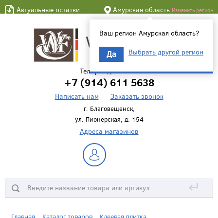
Актуальные остатки
Амурская область
Изменить регион
Ваш регион Амурская область?
Выбрать другой регион
Да
Телефон для связи
+7 (914) 611 5638
Написать нам
Заказать звонок
г. Благовещенск,
ул. Пионерская, д. 154
Адреса магазинов
↵
Главная
Каталог товаров
Клеевая плитка