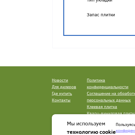
Запас плитки
Новости
Политика
Для дилеров
конфиденциальности
Где купить
Соглашение на обработ
Контакты
персональных данных
Клеевая плитка
Кварц-виниловая плитк
LVT
Мы используем
Пользуяс
конфиден
технологию cookie