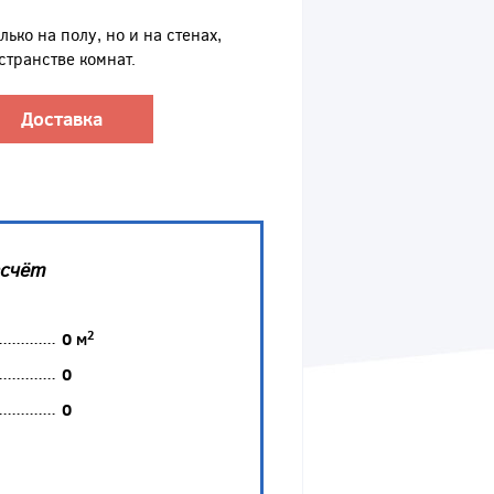
ько на полу, но и на стенах,
странстве комнат.
Доставка
асчёт
2
0
м
0
0