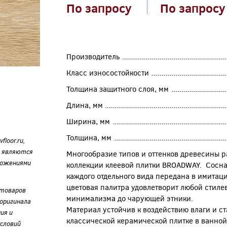
По запросу
По запросу
Производитель
Класс износостойкости
Толщина защитного слоя, мм
Длина, мм
Ширина, мм
Толщина, мм
loor.ru,
е являются
Многообразие типов и оттенков древесины р
ложениями
коллекции клеевой плитки BROADWAY. Сосна, 
каждого отдельного вида передана в имитаци
цветовая палитра удовлетворит любой стиле
 товаров
минимализма до чарующей этники.
оригинала
Материал устойчив к воздействию влаги и ст
ия и
классической керамической плитке в ванной
словий