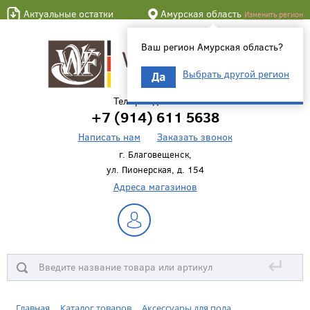
Актуальные остатки
Амурская область
Изменить регион
Ваш регион Амурская область?
Выбрать другой регион
Да
Телефон для связи
+7 (914) 611 5638
Написать нам
Заказать звонок
г. Благовещенск,
ул. Пионерская, д. 154
Адреса магазинов
↵
Главная
Каталог товаров
Аксессуары для пола