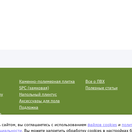
Каменно-полимерная плитка
Все о ПВХ
SPC (замковая)
Полезные статьи
ку
Напольный плинтус
Аксессуары для пола
Подложка
а
ь сайтом, вы соглашаетесь с использованием
файлов cookies
и
поли
циальности
. Вы можете запретить обработку сookies в настройках 