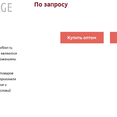
По запросу
Купить оптом
loor.ru,
е являются
ложениями
 товаров
оригинала
ия и
словий