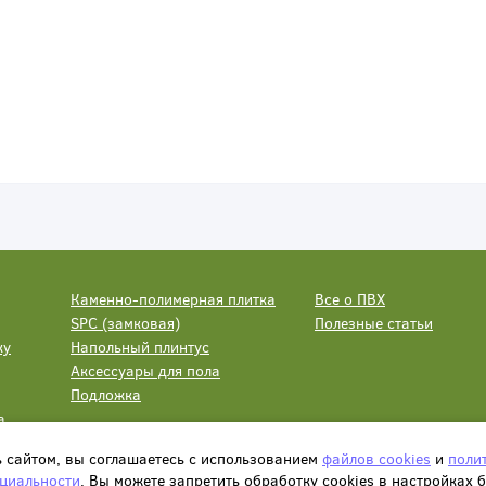
Каменно-полимерная плитка
Все о ПВХ
SPC (замковая)
Полезные статьи
ку
Напольный плинтус
Аксессуары для пола
Подложка
а
ь сайтом, вы соглашаетесь с использованием
файлов cookies
и
поли
циальности
. Вы можете запретить обработку сookies в настройках 