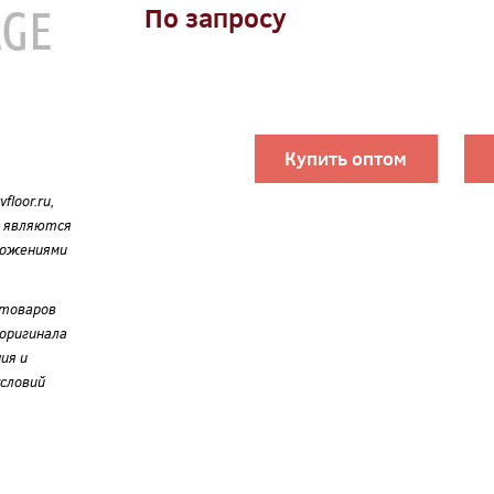
По запросу
Купить оптом
loor.ru,
е являются
ложениями
 товаров
оригинала
ия и
словий