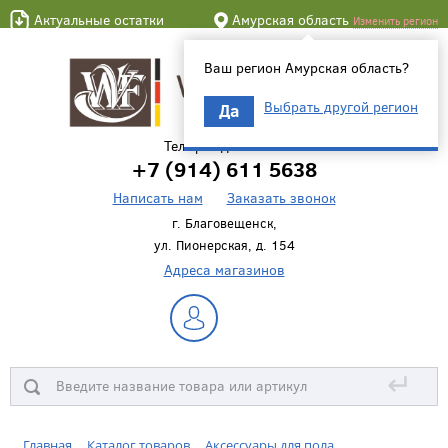
Актуальные остатки
Амурская область
Изменить регион
Ваш регион Амурская область?
Выбрать другой регион
Да
Телефон для связи
+7 (914) 611 5638
Написать нам
Заказать звонок
г. Благовещенск,
ул. Пионерская, д. 154
Адреса магазинов
↵
Главная
Каталог товаров
Аксессуары для пола