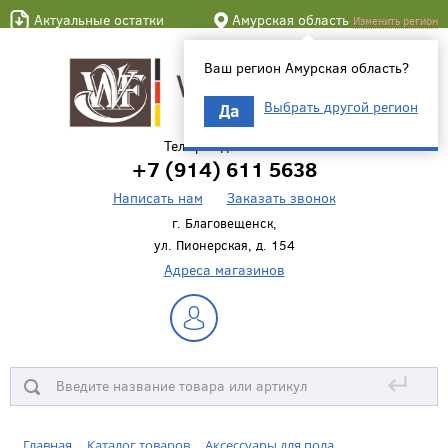
Актуальные остатки
Амурская область
Изменить регион
Ваш регион Амурская область?
Выбрать другой регион
Да
Телефон для связи
+7 (914) 611 5638
Написать нам
Заказать звонок
г. Благовещенск,
ул. Пионерская, д. 154
Адреса магазинов
↵
Главная
Каталог товаров
Аксессуары для пола