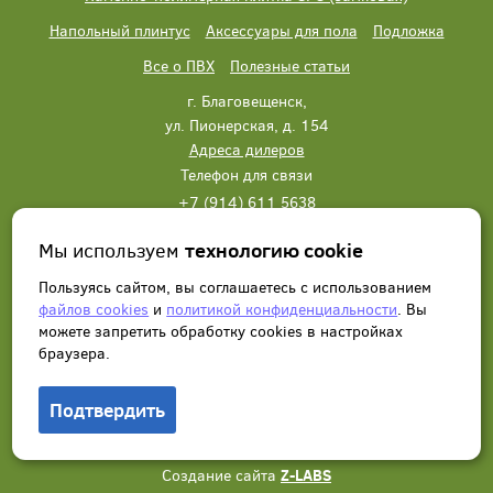
Напольный плинтус
Аксессуары для пола
Подложка
Все о ПВХ
Полезные статьи
г. Благовещенск,
ул. Пионерская, д. 154
Адреса дилеров
Телефон для связи
+7 (914) 611 5638
+7 (914) 611 5638
Мы используем
технологию cookie
Написать нам
Заказать звонок
Пользуясь сайтом, вы соглашаетесь с использованием
файлов cookies
и
политикой конфиденциальности
. Вы
можете запретить обработку сookies в настройках
браузера.
Подтвердить
© 2012 - 2026, Wonderful Vinyl Floor. Все права защищены.
Создание сайта
Z-LABS