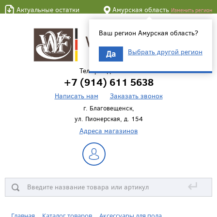
Актуальные остатки
Амурская область
Изменить регион
Ваш регион Амурская область?
Выбрать другой регион
Да
Телефон для связи
+7 (914) 611 5638
Написать нам
Заказать звонок
г. Благовещенск,
ул. Пионерская, д. 154
Адреса магазинов
↵
Главная
Каталог товаров
Аксессуары для пола