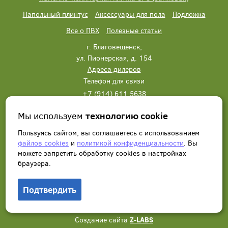
Напольный плинтус
Аксессуары для пола
Подложка
Все о ПВХ
Полезные статьи
г. Благовещенск,
ул. Пионерская, д. 154
Адреса дилеров
Телефон для связи
+7 (914) 611 5638
+7 (914) 611 5638
Мы используем
технологию cookie
Написать нам
Заказать звонок
Пользуясь сайтом, вы соглашаетесь с использованием
файлов cookies
и
политикой конфиденциальности
. Вы
можете запретить обработку сookies в настройках
браузера.
Подтвердить
© 2012 - 2026, Wonderful Vinyl Floor. Все права защищены.
Создание сайта
Z-LABS