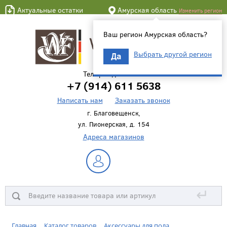
Актуальные остатки
Амурская область
Изменить регион
Ваш регион Амурская область?
Выбрать другой регион
Да
Телефон для связи
+7 (914) 611 5638
Написать нам
Заказать звонок
г. Благовещенск,
ул. Пионерская, д. 154
Адреса магазинов
↵
Главная
Каталог товаров
Аксессуары для пола