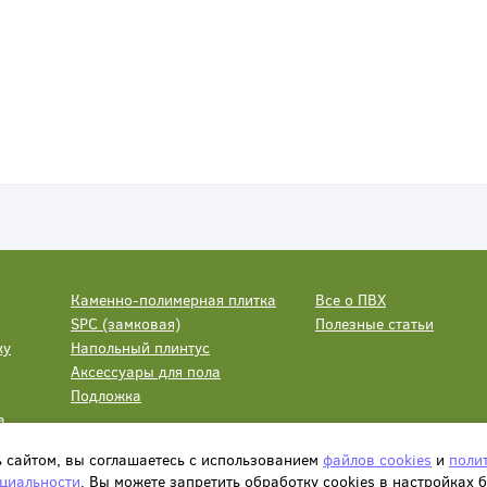
Каменно-полимерная плитка
Все о ПВХ
SPC (замковая)
Полезные статьи
ку
Напольный плинтус
Аксессуары для пола
Подложка
а
ь сайтом, вы соглашаетесь с использованием
файлов cookies
и
поли
циальности
. Вы можете запретить обработку сookies в настройках 