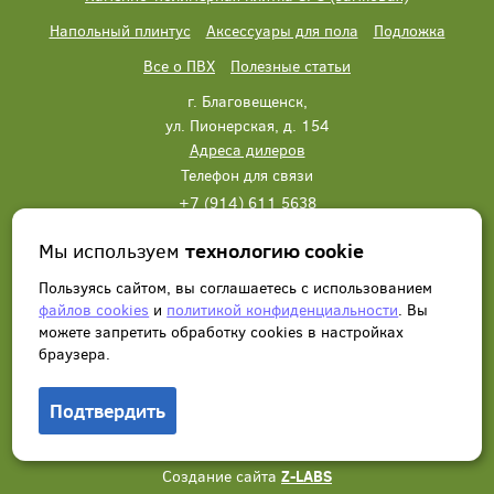
Напольный плинтус
Аксессуары для пола
Подложка
Все о ПВХ
Полезные статьи
г. Благовещенск,
ул. Пионерская, д. 154
Адреса дилеров
Телефон для связи
+7 (914) 611 5638
+7 (914) 611 5638
Мы используем
технологию cookie
Написать нам
Заказать звонок
Пользуясь сайтом, вы соглашаетесь с использованием
файлов cookies
и
политикой конфиденциальности
. Вы
можете запретить обработку сookies в настройках
браузера.
Подтвердить
© 2012 - 2026, Wonderful Vinyl Floor. Все права защищены.
Создание сайта
Z-LABS