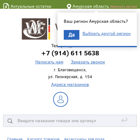
Актуальные остатки
Амурская область
Изменить регион
Ваш регион Амурская область?
Выбрать другой регион
Да
Телефон для связи
+7 (914) 611 5638
Написать нам
Заказать звонок
г. Благовещенск,
ул. Пионерская, д. 154
Адреса магазинов
↵
Главная
Каталог товаров
Аксессуары для пола