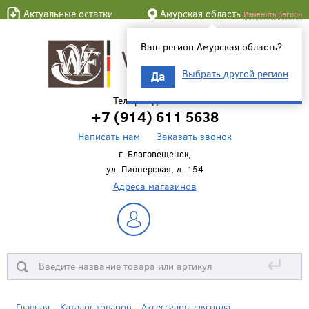
Актуальные остатки
Амурская область
Изменить регион
Ваш регион Амурская область?
Выбрать другой регион
Да
Телефон для связи
+7 (914) 611 5638
Написать нам
Заказать звонок
г. Благовещенск,
ул. Пионерская, д. 154
Адреса магазинов
↵
Главная
Каталог товаров
Аксессуары для пола