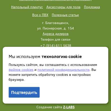
Напольный плинтус
Аксессуары для пола
Подложка
Все о ПВХ
Полезные статьи
г. Благовещенск,
ул. Пионерская, д. 154
Адреса дилеров
Телефон для связи
+7 (914) 611 5638
+7 (914) 611 5638
Мы используем
технологию cookie
Написать нам
Заказать звонок
Пользуясь сайтом, вы соглашаетесь с использованием
файлов cookies
и
политикой конфиденциальности
. Вы
можете запретить обработку сookies в настройках
браузера.
Подтвердить
© 2012 - 2026, Wonderful Vinyl Floor. Все права защищены.
Создание сайта
Z-LABS