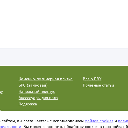
Каменно-полимерная плитка
Все о ПВХ
SPC (замковая)
Полезные статьи
ку
Напольный плинтус
Аксессуары для пола
Подложка
а
ь сайтом, вы соглашаетесь с использованием
файлов cookies
и
поли
циальности
. Вы можете запретить обработку сookies в настройках 