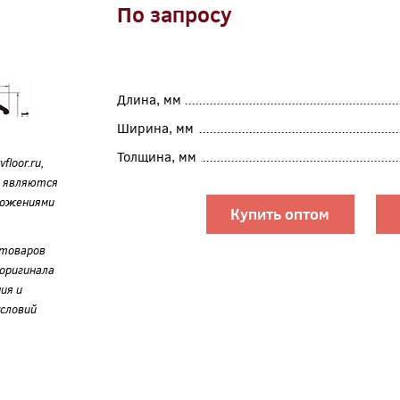
По запросу
Длина, мм
Ширина, мм
Толщина, мм
loor.ru,
е являются
ложениями
Купить оптом
 товаров
оригинала
ия и
словий