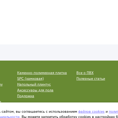
Каменно-полимерная плитка
Все о ПВХ
SPC (замковая)
Полезные статьи
ку
Напольный плинтус
Аксессуары для пола
Подложка
а
ь сайтом, вы соглашаетесь с использованием
файлов cookies
и
поли
циальности
. Вы можете запретить обработку сookies в настройках 