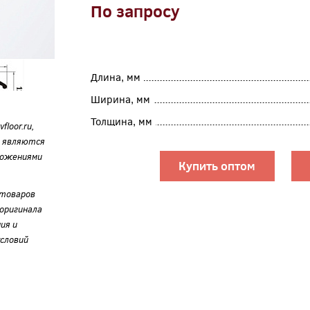
По запросу
Длина, мм
Ширина, мм
Толщина, мм
loor.ru,
е являются
ложениями
Купить оптом
 товаров
оригинала
ия и
словий