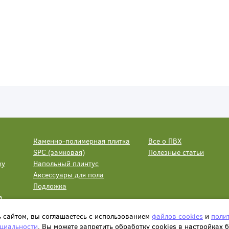
Каменно-полимерная плитка
Все о ПВХ
SPC (замковая)
Полезные статьи
ку
Напольный плинтус
Аксессуары для пола
Подложка
а
ь сайтом, вы соглашаетесь с использованием
файлов cookies
и
поли
циальности
. Вы можете запретить обработку сookies в настройках 