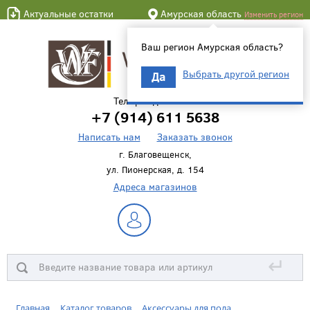
Актуальные остатки
Амурская область
Изменить регион
Ваш регион Амурская область?
Выбрать другой регион
Да
Телефон для связи
+7 (914) 611 5638
Написать нам
Заказать звонок
г. Благовещенск,
ул. Пионерская, д. 154
Адреса магазинов
↵
Главная
Каталог товаров
Аксессуары для пола