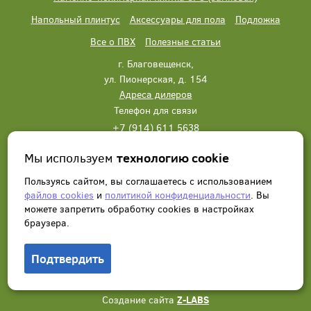
Напольный плинтус
Аксессуары для пола
Подложка
Все о ПВХ
Полезные статьи
г. Благовещенск,
ул. Пионерская, д. 154
Адреса дилеров
Телефон для связи
+7 (914) 611 5638
+7 (914) 611 5638
Мы используем
технологию cookie
Написать нам
Заказать звонок
Пользуясь сайтом, вы соглашаетесь с использованием
файлов cookies
и
политикой конфиденциальности
. Вы
можете запретить обработку сookies в настройках
браузера.
Подтвердить
© 2012 - 2026, Wonderful Vinyl Floor. Все права защищены.
Создание сайта
Z-LABS