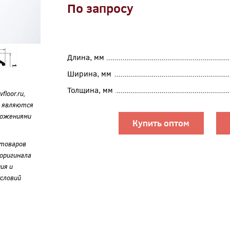
По запросу
Длина, мм
Ширина, мм
Толщина, мм
loor.ru,
е являются
ложениями
Купить оптом
 товаров
оригинала
ия и
словий