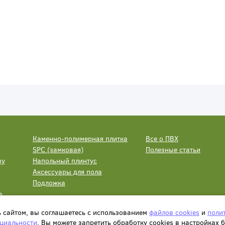
Каменно-полимерная плитка
Все о ПВХ
SPC (замковая)
Полезные статьи
ку
Напольный плинтус
Аксессуары для пола
Подложка
а
ь сайтом, вы соглашаетесь с использованием
файлов cookies
и
поли
циальности
. Вы можете запретить обработку сookies в настройках 