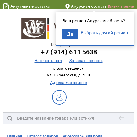
Актуальные остатки
Амурская область
Изменить регион
Ваш регион Амурская область?
Выбрать другой регион
Да
Телефон для связи
+7 (914) 611 5638
Написать нам
Заказать звонок
г. Благовещенск,
ул. Пионерская, д. 154
Адреса магазинов
↵
Главная
Каталог товаров
Аксессуары для пола