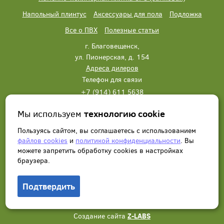
Напольный плинтус
Аксессуары для пола
Подложка
Все о ПВХ
Полезные статьи
г. Благовещенск,
ул. Пионерская, д. 154
Адреса дилеров
Телефон для связи
+7 (914) 611 5638
+7 (914) 611 5638
Мы используем
технологию cookie
Написать нам
Заказать звонок
Пользуясь сайтом, вы соглашаетесь с использованием
файлов cookies
и
политикой конфиденциальности
. Вы
можете запретить обработку сookies в настройках
браузера.
Подтвердить
© 2012 - 2026, Wonderful Vinyl Floor. Все права защищены.
Создание сайта
Z-LABS