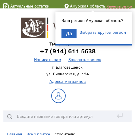
Актуальные остатки
Амурская область
Изменить регион
Ваш регион Амурская область?
Выбрать другой регион
Да
Телефон для связи
+7 (914) 611 5638
Написать нам
Заказать звонок
г. Благовещенск,
ул. Пионерская, д. 154
Адреса магазинов
↵
Главная
Все о плитке
Строителю