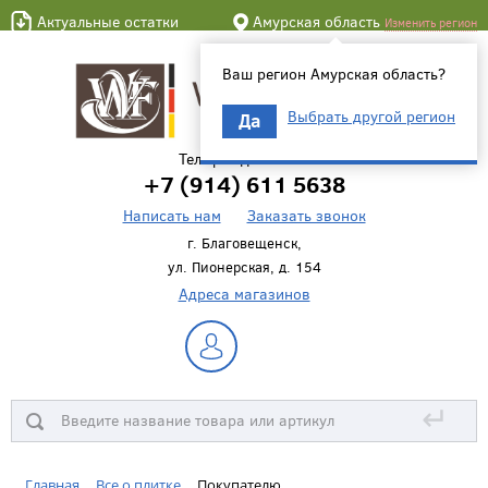
Актуальные остатки
Амурская область
Изменить регион
Ваш регион Амурская область?
Выбрать другой регион
Да
Телефон для связи
+7 (914) 611 5638
Написать нам
Заказать звонок
г. Благовещенск,
ул. Пионерская, д. 154
Адреса магазинов
↵
Главная
Все о плитке
Покупателю