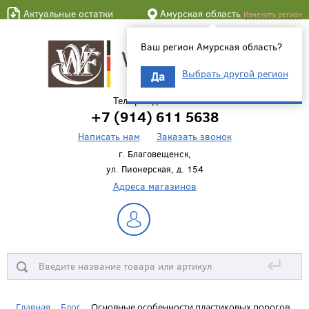
Актуальные остатки
Амурская область
Изменить регион
Ваш регион Амурская область?
Выбрать другой регион
Да
Телефон для связи
+7 (914) 611 5638
Написать нам
Заказать звонок
г. Благовещенск,
ул. Пионерская, д. 154
Адреса магазинов
↵
Главная
Блог
Основные особенности пластиковых порогов