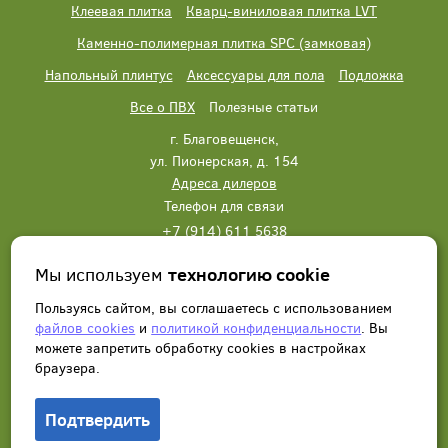
Клеевая плитка
Кварц-виниловая плитка LVT
Каменно-полимерная плитка SPC (замковая)
Напольный плинтус
Аксессуары для пола
Подложка
Все о ПВХ
Полезные статьи
г. Благовещенск,
ул. Пионерская, д. 154
Адреса дилеров
Телефон для связи
+7 (914) 611 5638
+7 (914) 611 5638
Мы используем
технологию cookie
Написать нам
Заказать звонок
Пользуясь сайтом, вы соглашаетесь с использованием
файлов cookies
и
политикой конфиденциальности
. Вы
можете запретить обработку сookies в настройках
браузера.
Подтвердить