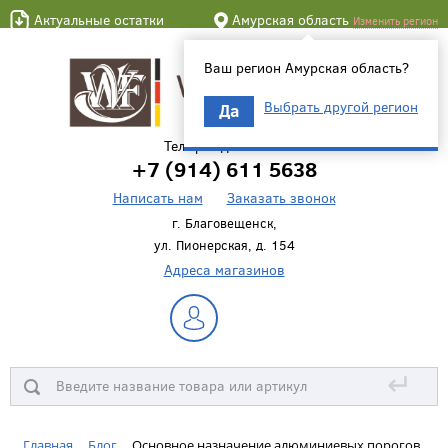
Актуальные остатки
Амурская область
Изменить регион
Ваш регион Амурская область?
Выбрать другой регион
Да
Телефон для связи
+7 (914) 611 5638
Написать нам
Заказать звонок
г. Благовещенск,
ул. Пионерская, д. 154
Адреса магазинов
↵
Главная
Блог
Основное назначение алюминиевых порогов