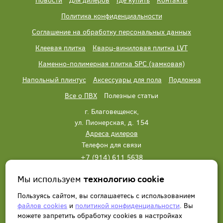
Политика конфиденциальности
Соглашение на обработку персональных данных
Клеевая плитка
Кварц-виниловая плитка LVT
Каменно-полимерная плитка SPC (замковая)
Напольный плинтус
Аксессуары для пола
Подложка
Все о ПВХ
Полезные статьи
г. Благовещенск,
ул. Пионерская, д. 154
Адреса дилеров
Телефон для связи
+7 (914) 611 5638
+7 (914) 611 5638
Мы используем
технологию cookie
Написать нам
Заказать звонок
Пользуясь сайтом, вы соглашаетесь с использованием
файлов cookies
и
политикой конфиденциальности
. Вы
можете запретить обработку сookies в настройках