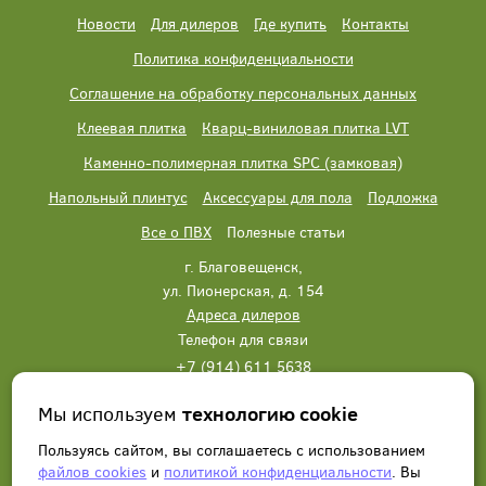
Новости
Для дилеров
Где купить
Контакты
Политика конфиденциальности
Соглашение на обработку персональных данных
Клеевая плитка
Кварц-виниловая плитка LVT
Каменно-полимерная плитка SPC (замковая)
Напольный плинтус
Аксессуары для пола
Подложка
Все о ПВХ
Полезные статьи
г. Благовещенск,
ул. Пионерская, д. 154
Адреса дилеров
Телефон для связи
+7 (914) 611 5638
+7 (914) 611 5638
Мы используем
технологию cookie
Написать нам
Заказать звонок
Пользуясь сайтом, вы соглашаетесь с использованием
файлов cookies
и
политикой конфиденциальности
. Вы