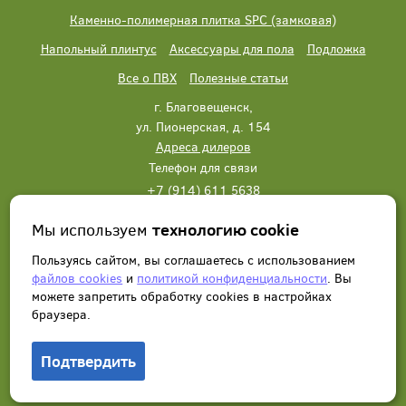
Каменно-полимерная плитка SPC (замковая)
Напольный плинтус
Аксессуары для пола
Подложка
Все о ПВХ
Полезные статьи
г. Благовещенск,
ул. Пионерская, д. 154
Адреса дилеров
Телефон для связи
+7 (914) 611 5638
+7 (914) 611 5638
Мы используем
технологию cookie
Написать нам
Заказать звонок
Пользуясь сайтом, вы соглашаетесь с использованием
файлов cookies
и
политикой конфиденциальности
. Вы
можете запретить обработку сookies в настройках
браузера.
Подтвердить
© 2012 - 2026, Wonderful Vinyl Floor. Все права защищены.