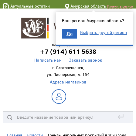
Актуальные остатки
Амурская область
Изменить регион
Ваш регион Амурская область?
Выбрать другой регион
Да
Телефон для связи
+7 (914) 611 5638
Написать нам
Заказать звонок
г. Благовещенск,
ул. Пионерская, д. 154
Адреса магазинов
↵
Главная
Новости
Тренды напольных покрытий в 2020 году