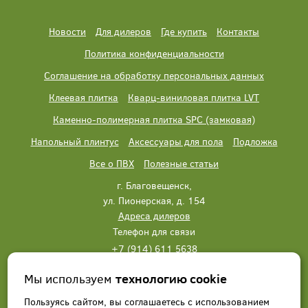
Новости
Для дилеров
Где купить
Контакты
Политика конфиденциальности
Соглашение на обработку персональных данных
Клеевая плитка
Кварц-виниловая плитка LVT
Каменно-полимерная плитка SPC (замковая)
Напольный плинтус
Аксессуары для пола
Подложка
Все о ПВХ
Полезные статьи
г. Благовещенск,
ул. Пионерская, д. 154
Адреса дилеров
Телефон для связи
+7 (914) 611 5638
+7 (914) 611 5638
Мы используем
технологию cookie
Написать нам
Заказать звонок
Пользуясь сайтом, вы соглашаетесь с использованием