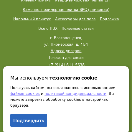
Каменно-полимерная плитка SPC (замковая)
Напольный плинтус
Аксессуары для пола
Подложка
Все о ПВХ
Полезные статьи
г. Благовещенск,
ул. Пионерская, д. 154
Адреса дилеров
Телефон для связи
+7 (914) 611 5638
+7 (914) 611 5638
Мы используем
технологию cookie
Написать нам
Заказать звонок
Пользуясь сайтом, вы соглашаетесь с использованием
файлов cookies
и
политикой конфиденциальности
. Вы
можете запретить обработку сookies в настройках
браузера.
Подтвердить
© 2012 - 2026, Wonderful Vinyl Floor. Все права защищены.