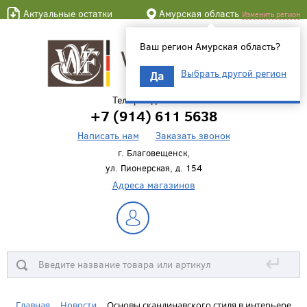
Актуальные остатки
Амурская область
Изменить регион
Ваш регион Амурская область?
Выбрать другой регион
Да
Телефон для связи
+7 (914) 611 5638
Написать нам
Заказать звонок
г. Благовещенск,
ул. Пионерская, д. 154
Адреса магазинов
↵
Главная
Новости
Основы скандинавского стиля в интерьере