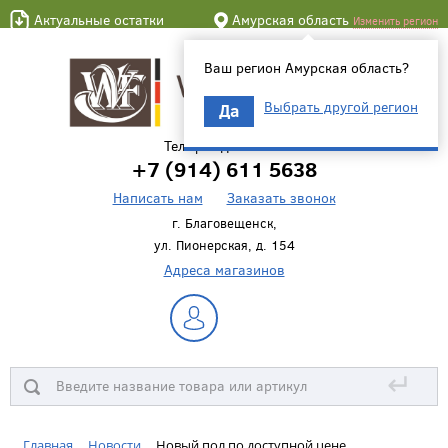
Актуальные остатки
Амурская область
Изменить регион
Ваш регион Амурская область?
Выбрать другой регион
Да
Телефон для связи
+7 (914) 611 5638
Написать нам
Заказать звонок
г. Благовещенск,
ул. Пионерская, д. 154
Адреса магазинов
↵
Главная
Новости
Новый пол по доступной цене