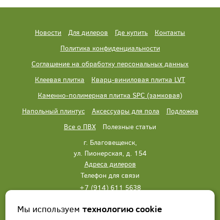
Новости
Для дилеров
Где купить
Контакты
Политика конфиденциальности
Соглашение на обработку персональных данных
Клеевая плитка
Кварц-виниловая плитка LVT
Каменно-полимерная плитка SPC (замковая)
Напольный плинтус
Аксессуары для пола
Подложка
Все о ПВХ
Полезные статьи
г. Благовещенск,
ул. Пионерская, д. 154
Адреса дилеров
Телефон для связи
+7 (914) 611 5638
+7 (914) 611 5638
Мы используем
технологию cookie
Написать нам
Заказать звонок